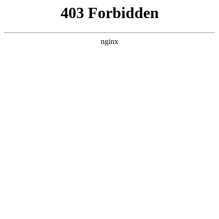
趣块星网络科技
热门搜索
首页
> 品牌
卫浴品牌网站怎么做:做网站
行业动态
# 网站
# 点击
# 卫浴
# 品牌
# 域名网站
# 域名
#
做网站
还在为企业网站搭建头疼？别纠结复杂代码，不用耗费精
力攻克技术难关，新手只需做好这5个简单步骤，就能顺利
打造心仪企业网站，省时又省心做网站。企业若想制作属
于自己的网站，网站模板可是必不可少的。现在就
2025-11-15