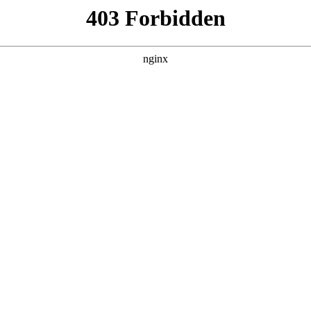
做:做网站
 做网站
的一个战略，一个优质的这个外贸独立站是这个战略中的一个非