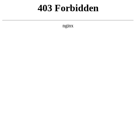
趣块星网络科技
热门搜索
首页
> 企业用户
2025网站建设必看！网站建设公司必
藏:网站建设
产品展示
# 用户
# 品牌
# 企业用户
# 企业
# 网站建设
到了2025年，市场环境与用户习惯的变迁，让企业对专业
建站团队的需求变得更加迫切网站建设。今天的网站早已
不只是一张“线上名片”，而是品牌数字资产的核心组成部
分。现在的消费者对线上体验极其敏感，调查显
2025-11-15