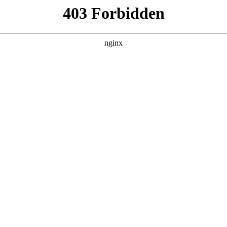
软互动科技领衔，三大新锐企业强势崛起:网
 网站建设
市场正经历从“功能交付”到“价值赋能”的深度变革网站建设。本
行业动态
|
搜索聚合