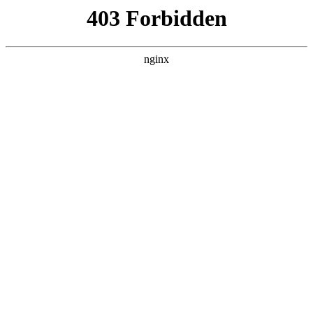
趣块星网络科技
热门搜索
首页
> 企业服务
2025 年高端网站建设公司有哪些？十
大头部企业深度测评，附高端定制案例
全解析:网站建设
联系我们
# 服务
# 数据
# 核心
# 支持
# 企业服务
# 企业
#
网站建设
企业品牌形象是商业竞争的关键，专业网站建设公司是塑
造品牌的得力伙伴网站建设。各行业、各规模企业都需借
助优质网站制作，展现形象、提升品牌价值。本文经深度