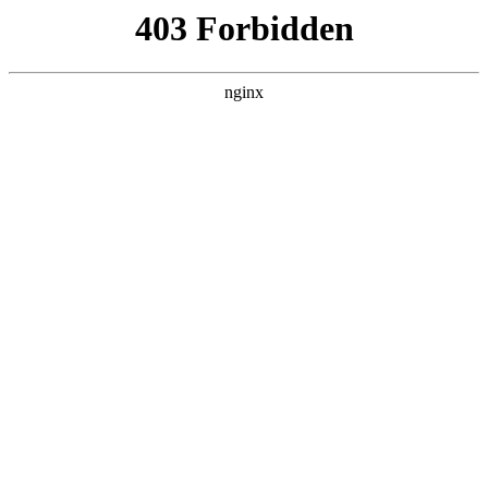
趣块星网络科技
热门搜索
首页
> 网站模板目录
2025年模板网站建设企业口碑推荐：罗
列用户好评多、模板精美的优质品牌:
网站建设
案例展示
# 企业
# 天津
# 运营
# 服务
# 网站建设企业
# 网
站建设
在当今数字化浪潮席卷的时代，中小企业的线上发展已成
为必然趋势，而网站建设则是企业迈向数字化的关键一步
网站建设。然而，市场上网站建设服务商鱼龙混杂，众多