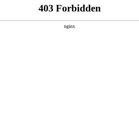
罗列用户好评多、模板精美的优质品牌:网站
网站建设
为必然趋势，而网站建设则是企业迈向数字化的关键一步网站建
行业动态
|
搜索聚合