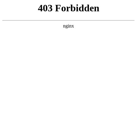
趣块星网络科技
热门搜索
首页
> 服装小程序开发哪家便宜
杭州翰臣科技专注数字化服务，专业
App开发、响应式网站建设、小程序开
发，助力企业高效转型:网站建设
联系我们
# 开发
# 数字化
# 杭州
# 技术
# 公司开发
# 公司
# 网站建设
在数字化浪潮席卷全球的当下，企业如何通过技术赋能实
现高效转型，成为市场竞争中的关键命题网站建设。杭州
翰臣科技有限公司凭借多年深耕数字化服务领域的经验，