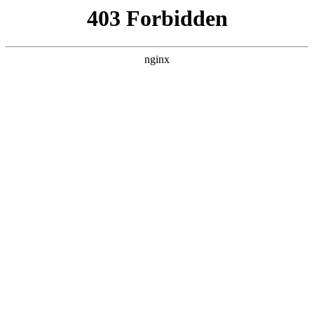
趣块星网络科技
热门搜索
首页
> 辽宁小程序源码开发
杭州翰臣科技专注数字化服务，专业
App开发、响应式网站建设、小程序开
发，助力企业高效转型:网站建设
联系我们
# 开发
# 数字化
# 杭州
# 技术
# 公司开发
# 公司
# 网站建设
在数字化浪潮席卷全球的当下，企业如何通过技术赋能实
现高效转型，成为市场竞争中的关键命题网站建设。杭州
翰臣科技有限公司凭借多年深耕数字化服务领域的经验，