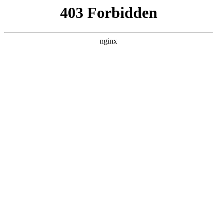
趣块星网络科技
热门搜索
首页
> 公司网站建设
定制化网站建设公司哪家专业？成都今
网科技经验丰富:网站建设
产品展示
# 网站建设
# 企业
# 定制
# 网站
# 公司网站建设
# 公司
在当今数字化时代，网站已成为企业展示形象、拓展业务
的重要窗口网站建设。选择一家比较好的网站建设专业公
司来打造定制化网站，对于企业的发展至关重要。那么，
定制化网站建设有哪些行业优势，又该如何选择靠谱的