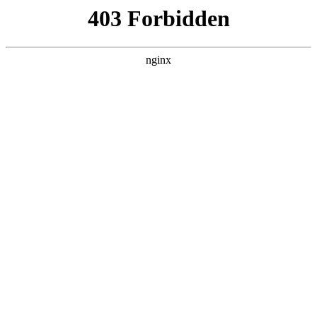
趣块星网络科技
热门搜索
首页
> 企业网站建设
如何选择网站建设公司，国内好的网站
建设公司有哪些？:网站建设
行业动态
# 网站建设
# 公司
# 设计
# 服务
# 企业网站建设
# 企业
如何筛选高端网站建设公司？2个核心网站建设，1、公司
成立时间久，10年以上最好；2、作品很优秀；10年以上的
经验意味着该公司在网站建设领域已经积累了丰富的经验
和技术，而作品的优秀程度则能直接反映出