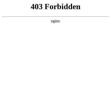
趣块星网络科技
热门搜索
首页
> 什么学校教小程序开发
杭州翰臣科技专注数字化服务，专业
App开发、响应式网站建设、小程序开
发，助力企业高效转型:网站建设
联系我们
# 开发
# 数字化
# 杭州
# 技术
# 公司开发
# 公司
# 网站建设
在数字化浪潮席卷全球的当下，企业如何通过技术赋能实
现高效转型，成为市场竞争中的关键命题网站建设。杭州
翰臣科技有限公司凭借多年深耕数字化服务领域的经验，