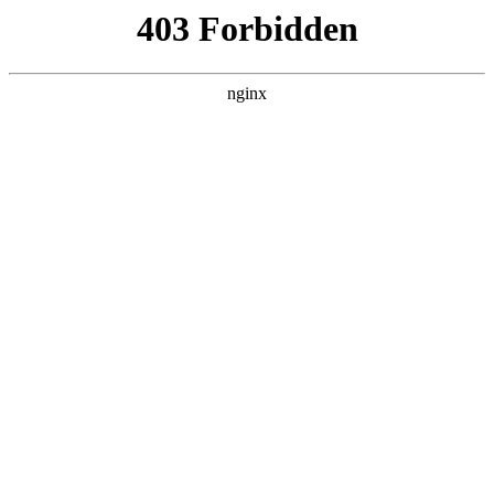
趣块星网络科技
热门搜索
首页
> 开发团购小程序模版
杭州翰臣科技专注数字化服务，专业
App开发、响应式网站建设、小程序开
发，助力企业高效转型:网站建设
联系我们
# 开发
# 数字化
# 杭州
# 技术
# 公司开发
# 公司
# 网站建设
在数字化浪潮席卷全球的当下，企业如何通过技术赋能实
现高效转型，成为市场竞争中的关键命题网站建设。杭州
翰臣科技有限公司凭借多年深耕数字化服务领域的经验，