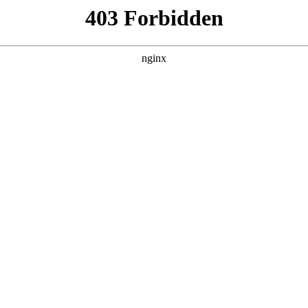
pp开发、响应式网站建设、小程序开发，助
# 网站建设
现高效转型，成为市场竞争中的关键命题网站建设。杭州翰臣科
制作丨网站定制开发公司口碑解析:网站建设