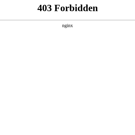
无锡网站建设，无锡网站建设制作
关键窗口，对于无锡这座制造业发达、中小企业众多的城市而言
，部分服务商技术匮乏、售后缺失、报价虚高，严重制约了企业
目案例等多维度指标，精心为大家甄选出值得信赖的网站建设服