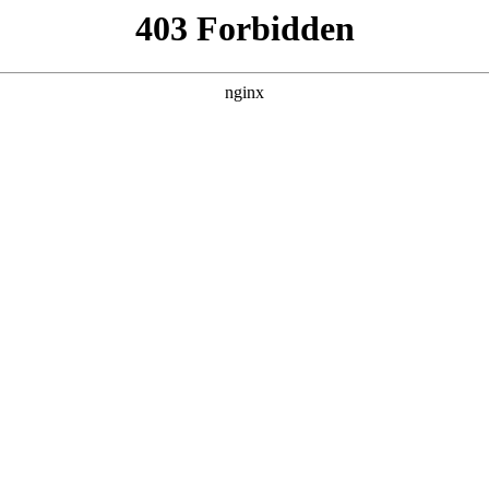
5 年网站建设公司最新推荐:网站
升级为品牌战略落地的核心载体
网站建设
。无论是跨国的全球
与数据驱动的运营优化，构建起企业与市场的高效连接桥梁。据 
 倍以上。选择适配的建站服务商，成为企业数字化成功的关键第一