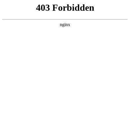
趣块星网络科技
热门搜索
首页
>
新闻资讯
> 正文
2025年十大网站制作公司精选盘
点,夜猫网络本地综合实力强的
网站建设公司:网站建设
投稿作者：小丽
2026-08-09 02:10:32
5
随着互联网技术的不断发展，企业对网站的需求已从简单的信息
展示升级为品牌展示、价值传递、业务拓展与客户连接的核心商
业枢纽
网站建设
。网站建设公司、网站定制公司、网站设计公
司正成为企业数字化转型的重要伙伴，通过专业服务帮助企业塑
造专业形象、强化品牌辨识度，降低获客成本，拓宽业务边界。